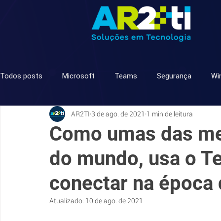
Todos posts
Microsoft
Teams
Segurança
Wi
AR2TI
3 de ago. de 2021
1 min de leitura
Licenciamento
Telefonia
Como umas das mel
do mundo, usa o Te
conectar na época
Atualizado:
10 de ago. de 2021