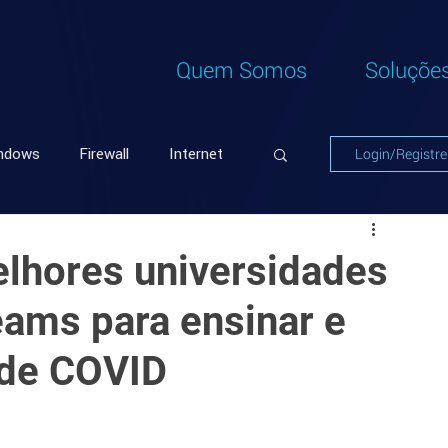
Quem Somos
Soluçõe
ndows
Firewall
Internet
Login/Registre
hores universidades
ams para ensinar e
 de COVID