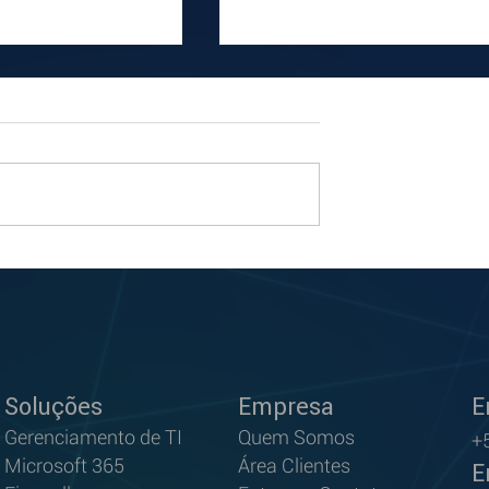
lta de
Sua atualização do Window
to de software
11 está pronta. Você deve
 caro para a sua
fazer isso?
Soluções
Empresa
E
Gerenci
ame
nto de TI
Quem S
omos
+
Microsoft 3
65
Área Clientes
E