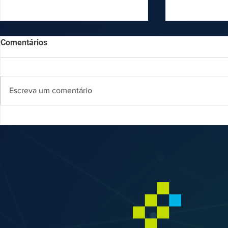
Comentários
Escreva um comentário
Os riscos sombrios do
Por que a fa
antivírus pirata. Por que essa
licenciamen
escolha pode custar o futuro
pode custar
da sua empresa
empresa?