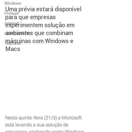
Windows
Uma prévia estará disponível 
Firewall
para que empresas 
Internet
experimentem solução em 
ambientes que combinam 
Licenciamento
máquinas com Windows e 
Telefonia
Macs
Nesta quinta-feira (21/3) a Microsoft 
está levando a sua solução de 
segurança, conhecido como Windows 