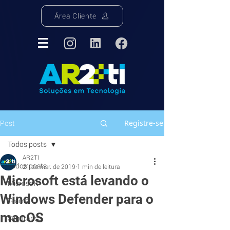
Área Cliente
Registre-se
Post
Todos posts
AR2TI
Todos posts
21 de mar. de 2019
1 min de leitura
Microsoft está levando o
Microsoft
Windows Defender para o
Teams
macOS
Segurança