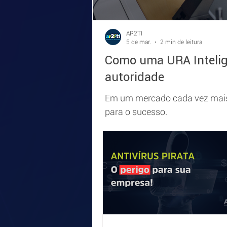
AR2TI
5 de mar.
2 min de leitura
Como uma URA Intelige
autoridade
Em um mercado cada vez mais 
para o sucesso.