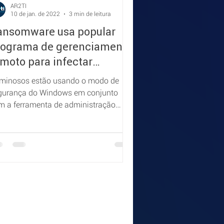
AR2TI
10 de jan. de 2022
3 min de leitura
ansomware usa popular
rograma de gerenciamento
moto para infectar
áquinas.
iminosos estão usando o modo de
gurança do Windows em conjunto
m a ferramenta de administração
mota AnyDesk para invadir máquinas.