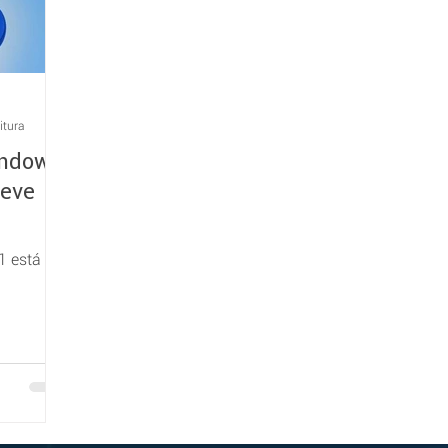
itura
indows
deve
1 está