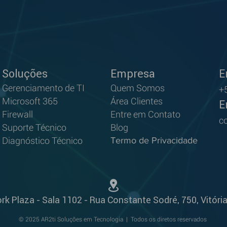
Soluções
Empresa
E
Gerenci
ame
nto de TI
Quem S
omos
+
Microsoft 3
65
Área Clientes
E
Firewall
Entre em Contato
c
Suporte Técnico
Blog
Diagnóstico Técnico
Termo de Privacidade
ork Plaza - Sala 1102 - Rua Constante Sodré, 750, Vitóri
© 2025 AR2ti Soluções em Tecnologia | Todos os diretos reservados