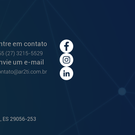
ntre em contato
55 (27) 3215-5529
nvie um e-mail
ontato@ar2
ti.co
m.br
a, ES 29056-253