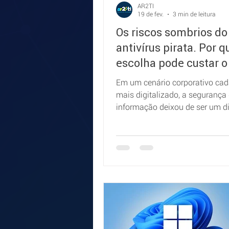
AR2TI
19 de fev.
3 min de leitura
Os riscos sombrios do
antivírus pirata. Por 
escolha pode custar o
da sua empresa
Em um cenário corporativo cad
mais digitalizado, a segurança
informação deixou de ser um di
competitivo e se tornou uma
necessidade absoluta. Ainda a
muitos empresários (especialm
aqueles em pequenas e média
empresas) acabam recorrendo 
soluções “gratuitas”, craquead
piratas de antivírus, acreditand
economizando.