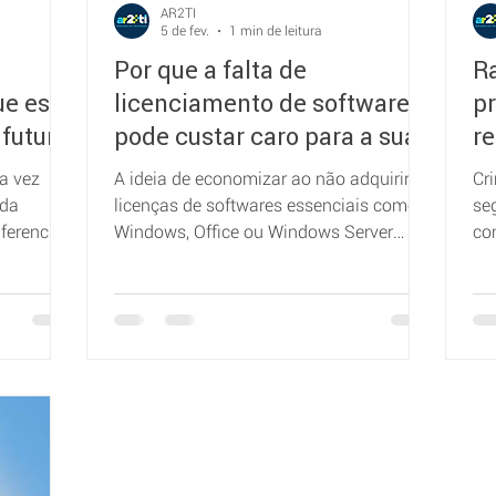
AR2TI
5 de fev.
1 min de leitura
Por que a falta de
R
que essa
licenciamento de software
p
 futuro
pode custar caro para a sua
re
empresa?
m
a vez
A ideia de economizar ao não adquirir
Cr
 da
licenças de softwares essenciais como
se
ferencial
Windows, Office ou Windows Server
co
ainda seduz muitas empresas. Porém,
re
ssim,
essa economia inicial se transforma em
ente
um risco significativo para o
s
funcionamento do negócio.
a
as ou
o estar