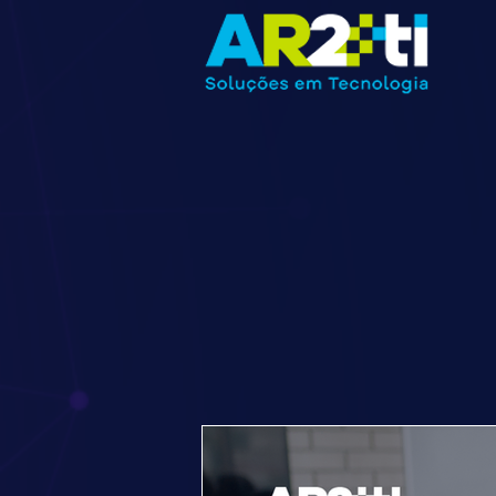
Blog AR2
Fique por dentro das novi
eventos.