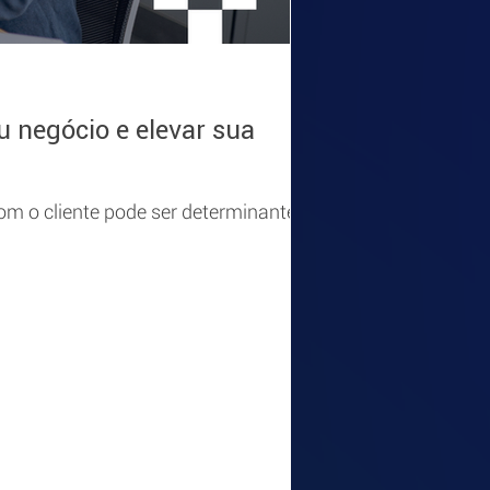
AR2TI
26 de fev.
2 min de 
 negócio e elevar sua
A Verdade Inc
A rotina de muitos l
decisões importante
 o cliente pode ser determinante