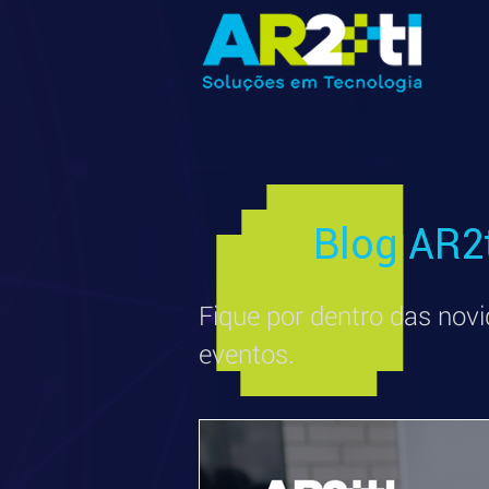
Blog AR2
Fique por dentro das novi
eventos.