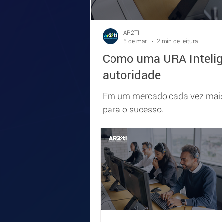
AR2TI
5 de mar.
2 min de leitura
Como uma URA Intelige
autoridade
Em um mercado cada vez mais 
para o sucesso.