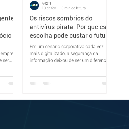
AR2TI
19 de fev.
3 min de leitura
gente
Os riscos sombrios do
antivírus pirata. Por que essa
ócio e
escolha pode custar o futuro
da sua empresa
s
Em um cenário corporativo cada vez
a empresa
mais digitalizado, a segurança da
e ser
informação deixou de ser um diferencial
competitivo e se tornou uma
necessidade absoluta. Ainda assim,
muitos empresários (especialmente
aqueles em pequenas e médias
empresas) acabam recorrendo a
soluções “gratuitas”, craqueadas ou
piratas de antivírus, acreditando estar
economizando.