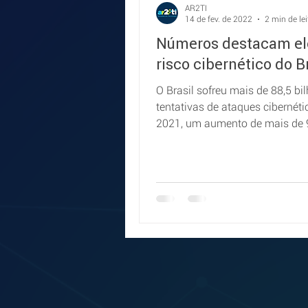
AR2TI
14 de fev. de 2022
2 min de lei
Números destacam el
risco cibernético do Br
O Brasil sofreu mais de 88,5 bi
tentativas de ataques cibernét
2021, um aumento de mais de
com relação a 2020.