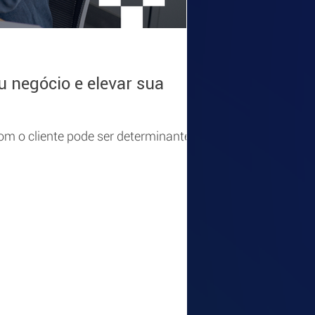
AR2TI
26 de fev.
2 min de 
 negócio e elevar sua
A Verdade Inc
A rotina de muitos l
decisões importante
 o cliente pode ser determinante