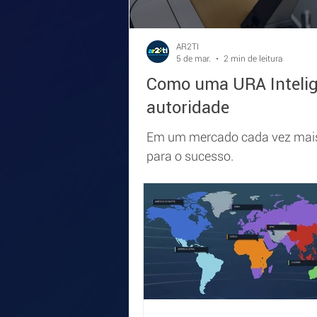
AR2TI
5 de mar.
2 min de leitura
Como uma URA Intelige
autoridade
Em um mercado cada vez mais 
para o sucesso.