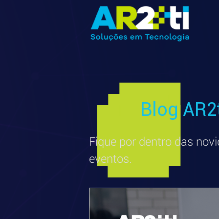
Blog AR2
Fique por dentro das novi
eventos.