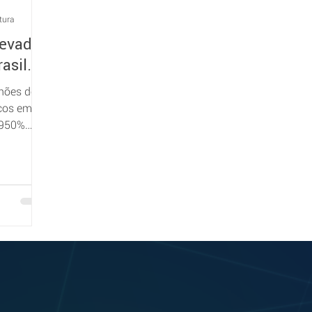
tura
evado
asil.
lhões de
icos em
 950%