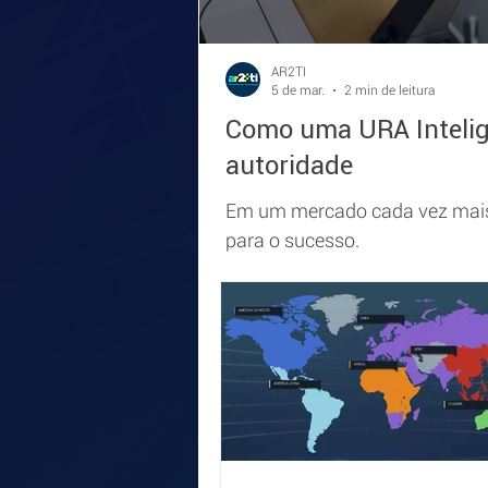
AR2TI
5 de mar.
2 min de leitura
Como uma URA Intelige
autoridade
Em um mercado cada vez mais 
para o sucesso.