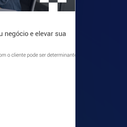
AR2TI
26 de fev.
2 min de 
 negócio e elevar sua
A Verdade Inc
A rotina de muitos l
decisões importante
 o cliente pode ser determinante