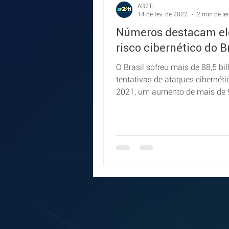
AR2TI
14 de fev. de 2022
2 min de lei
Números destacam el
risco cibernético do Br
O Brasil sofreu mais de 88,5 bi
tentativas de ataques cibernét
2021, um aumento de mais de
com relação a 2020.