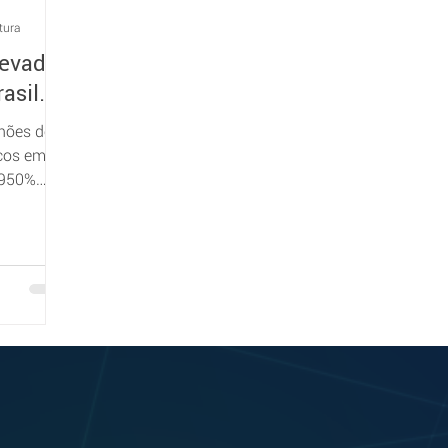
tura
evado
asil.
lhões de
icos em
 950%