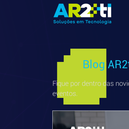
Blog AR2
Fique por dentro das novi
eventos.